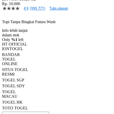
Rp. 10.000
4.9
(995.771)
Tulis ulasan
4.9
dari
5
Topi Tanpa Bingkai Futura Wash
bintang,
nilai
Info lebih lanjut
rating
rata-
dalam stok
rata.
Only
%1
left
Read
HT OFFICIAL
13
IONTOGEL
Reviews.
BANDAR
Tautan
halaman
TOGEL
yang
ONLINE
sama.
SITUS TOGEL
RESMI
TOGEL SGP
TOGEL SDY
TOGEL
MACAU
TOGEL HK
TOTO TOGEL