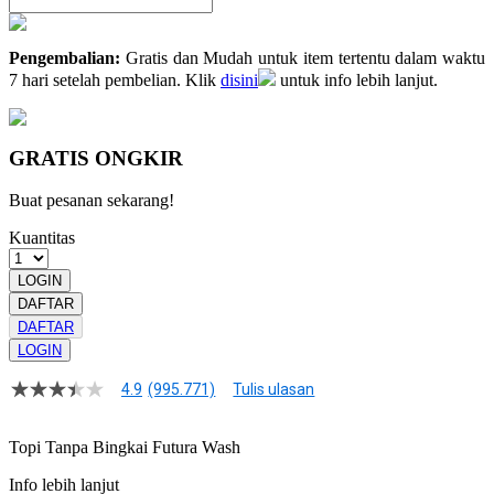
Pengembalian:
Gratis dan Mudah untuk item tertentu dalam waktu
7 hari setelah pembelian. Klik
disini
untuk info lebih lanjut.
GRATIS ONGKIR
Buat pesanan sekarang!
Kuantitas
LOGIN
DAFTAR
DAFTAR
LOGIN
4.9
(995.771)
Tulis ulasan
4.9
dari
5
Topi Tanpa Bingkai Futura Wash
bintang,
nilai
Info lebih lanjut
rating