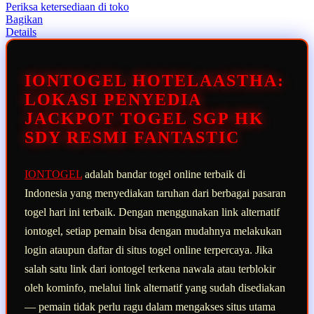
rata-
Periksa ketersediaan di toko
rata.
Bagikan
Read
Details
13
Reviews.
Tautan
halaman
IONTOGEL HOTELAASTHA:
yang
sama.
LOKASI PENYEDIA
JACKPOT TOGEL SGP HK
SDY RESMI FANTASTIC
IONTOGEL
adalah bandar togel online terbaik di
Indonesia yang menyediakan taruhan dari berbagai pasaran
togel hari ini terbaik. Dengan menggunakan link alternatif
iontogel, setiap pemain bisa dengan mudahnya melakukan
login ataupun daftar di situs togel online terpercaya. Jika
salah satu link dari iontogel terkena nawala atau terblokir
oleh kominfo, melalui link alternatif yang sudah disediakan
— pemain tidak perlu ragu dalam mengakses situs utama