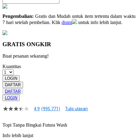
Pengembalian:
Gratis dan Mudah untuk item tertentu dalam waktu
7 hari setelah pembelian. Klik
disini
untuk info lebih lanjut.
GRATIS ONGKIR
Buat pesanan sekarang!
Kuantitas
LOGIN
DAFTAR
DAFTAR
LOGIN
4.9
(995.771)
Tulis ulasan
4.9
dari
5
Topi Tanpa Bingkai Futura Wash
bintang,
nilai
Info lebih lanjut
rating