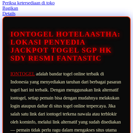
rata-
Periksa ketersediaan di toko
rata.
Bagikan
Read
Details
13
Reviews.
Tautan
halaman
IONTOGEL HOTELAASTHA:
yang
sama.
LOKASI PENYEDIA
JACKPOT TOGEL SGP HK
SDY RESMI FANTASTIC
IONTOGEL
adalah bandar togel online terbaik di
Indonesia yang menyediakan taruhan dari berbagai pasaran
togel hari ini terbaik. Dengan menggunakan link alternatif
iontogel, setiap pemain bisa dengan mudahnya melakukan
login ataupun daftar di situs togel online terpercaya. Jika
salah satu link dari iontogel terkena nawala atau terblokir
oleh kominfo, melalui link alternatif yang sudah disediakan
— pemain tidak perlu ragu dalam mengakses situs utama