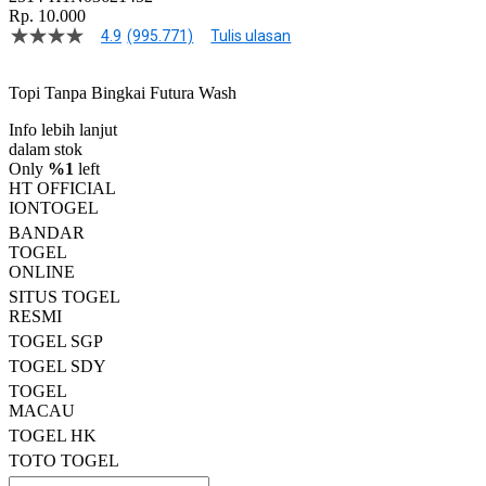
Rp. 10.000
4.9
(995.771)
Tulis ulasan
4.9
dari
5
Topi Tanpa Bingkai Futura Wash
bintang,
nilai
Info lebih lanjut
rating
rata-
dalam stok
rata.
Only
%1
left
Read
HT OFFICIAL
13
IONTOGEL
Reviews.
BANDAR
Tautan
halaman
TOGEL
yang
ONLINE
sama.
SITUS TOGEL
RESMI
TOGEL SGP
TOGEL SDY
TOGEL
MACAU
TOGEL HK
TOTO TOGEL