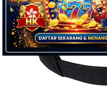
Skip to the beginning of the images gallery
IONTOGEL
IONTOGEL Hotelaastha:
Lokasi Penyedia Jackpot Togel
SGP HK SDY Resmi Fantastic
BANDAR TOTO TOGEL ONLINE RESMI
|
2514-H1N03621452