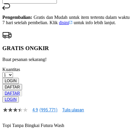
Pengembalian:
Gratis dan Mudah untuk item tertentu dalam waktu
7 hari setelah pembelian. Klik
disini
untuk info lebih lanjut.
GRATIS ONGKIR
Buat pesanan sekarang!
Kuantitas
LOGIN
DAFTAR
DAFTAR
LOGIN
4.9
(995.771)
Tulis ulasan
4.9
dari
5
Topi Tanpa Bingkai Futura Wash
bintang,
nilai