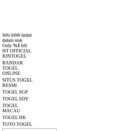
Rp. 10.000
4.9
(995.771)
Tulis ulasan
4.9
dari
5
Topi Tanpa Bingkai Futura Wash
bintang,
nilai
Info lebih lanjut
rating
rata-
dalam stok
rata.
Only
%1
left
Read
HT OFFICIAL
13
IONTOGEL
Reviews.
BANDAR
Tautan
halaman
TOGEL
yang
ONLINE
sama.
SITUS TOGEL
RESMI
TOGEL SGP
TOGEL SDY
TOGEL
MACAU
TOGEL HK
TOTO TOGEL