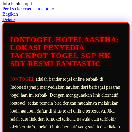
Info lebih lanjut
rating
rata-
Periksa ketersediaan di toko
rata.
Bagikan
Read
Details
13
Reviews.
Tautan
halaman
IONTOGEL HOTELAASTHA:
yang
sama.
LOKASI PENYEDIA
JACKPOT TOGEL SGP HK
SDY RESMI FANTASTIC
IONTOGEL
adalah bandar togel online terbaik di
Indonesia yang menyediakan taruhan dari berbagai pasaran
togel hari ini terbaik. Dengan menggunakan link alternatif
iontogel, setiap pemain bisa dengan mudahnya melakukan
login ataupun daftar di situs togel online terpercaya. Jika
salah satu link dari iontogel terkena nawala atau terblokir
oleh kominfo, melalui link alternatif yang sudah disediakan