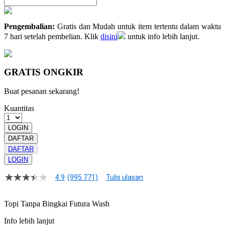
Pengembalian:
Gratis dan Mudah untuk item tertentu dalam waktu
7 hari setelah pembelian. Klik
disini
untuk info lebih lanjut.
GRATIS ONGKIR
Buat pesanan sekarang!
Kuantitas
LOGIN
DAFTAR
DAFTAR
LOGIN
4.9
(995.771)
Tulis ulasan
4.9
dari
5
Topi Tanpa Bingkai Futura Wash
bintang,
nilai
Info lebih lanjut
rating