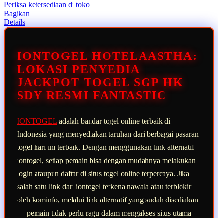
rata-
Periksa ketersediaan di toko
rata.
Bagikan
Read
Details
13
Reviews.
Tautan
halaman
IONTOGEL HOTELAASTHA:
yang
sama.
LOKASI PENYEDIA
JACKPOT TOGEL SGP HK
SDY RESMI FANTASTIC
IONTOGEL
adalah bandar togel online terbaik di
Indonesia yang menyediakan taruhan dari berbagai pasaran
togel hari ini terbaik. Dengan menggunakan link alternatif
iontogel, setiap pemain bisa dengan mudahnya melakukan
login ataupun daftar di situs togel online terpercaya. Jika
salah satu link dari iontogel terkena nawala atau terblokir
oleh kominfo, melalui link alternatif yang sudah disediakan
— pemain tidak perlu ragu dalam mengakses situs utama