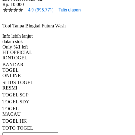
Rp. 10.000
4.9
(995.771)
Tulis ulasan
4.9
dari
5
Topi Tanpa Bingkai Futura Wash
bintang,
nilai
Info lebih lanjut
rating
rata-
dalam stok
rata.
Only
%1
left
Read
HT OFFICIAL
13
IONTOGEL
Reviews.
BANDAR
Tautan
halaman
TOGEL
yang
ONLINE
sama.
SITUS TOGEL
RESMI
TOGEL SGP
TOGEL SDY
TOGEL
MACAU
TOGEL HK
TOTO TOGEL