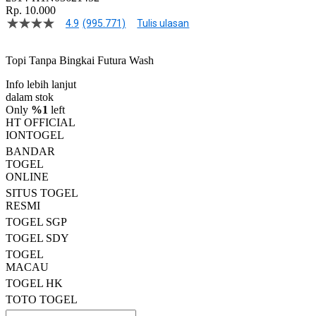
Rp. 10.000
4.9
(995.771)
Tulis ulasan
4.9
dari
5
Topi Tanpa Bingkai Futura Wash
bintang,
nilai
Info lebih lanjut
rating
rata-
dalam stok
rata.
Only
%1
left
Read
HT OFFICIAL
13
IONTOGEL
Reviews.
BANDAR
Tautan
halaman
TOGEL
yang
ONLINE
sama.
SITUS TOGEL
RESMI
TOGEL SGP
TOGEL SDY
TOGEL
MACAU
TOGEL HK
TOTO TOGEL