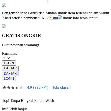
Pengembalian:
Gratis dan Mudah untuk item tertentu dalam waktu
7 hari setelah pembelian. Klik
disini
untuk info lebih lanjut.
GRATIS ONGKIR
Buat pesanan sekarang!
Kuantitas
LOGIN
DAFTAR
DAFTAR
LOGIN
4.9
(995.771)
Tulis ulasan
4.9
dari
5
Topi Tanpa Bingkai Futura Wash
bintang,
nilai
Info lebih lanjut
rating