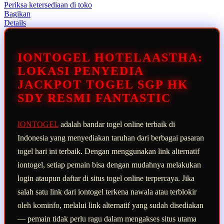
rata-
Periksa ketersediaan di toko
rata.
Bagikan
Read
Details
13
Reviews.
Tautan
halaman
IONTOGEL HOTELAASTHA:
yang
sama.
LOKASI PENYEDIA
JACKPOT TOGEL SGP HK
SDY RESMI FANTASTIC
IONTOGEL
adalah bandar togel online terbaik di
Indonesia yang menyediakan taruhan dari berbagai pasaran
togel hari ini terbaik. Dengan menggunakan link alternatif
iontogel, setiap pemain bisa dengan mudahnya melakukan
login ataupun daftar di situs togel online terpercaya. Jika
salah satu link dari iontogel terkena nawala atau terblokir
oleh kominfo, melalui link alternatif yang sudah disediakan
— pemain tidak perlu ragu dalam mengakses situs utama